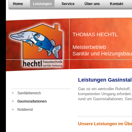
Home
Leistungen
Service
Über uns
Kontakt
THOMAS HECHTL
Meisterbetrieb
Sanitär und Heizungsbau
Leistungen Gasinstal
Gas ist ein wertvoller Rohstoff
Sanitärbereich
kompetenten Umgang erfordert.
rund um Gasinstallationen, Ger
Gasinstallationen
Notdienst
Unsere Leistungen im Übe