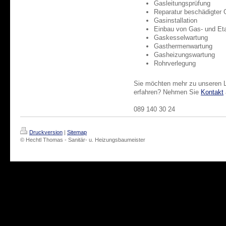
Gasleitungsprüfung
Reparatur beschädigter 
Gasinstallation
Einbau von Gas- und Et
Gaskesselwartung
Gasthermenwartung
Gasheizungswartung
Rohrverlegung
Sie möchten mehr zu unseren L
erfahren? Nehmen Sie
Kontakt
089 140 30 24
Druckversion
|
Sitemap
© Hechtl Thomas - Sanitär- u. Heizungsbaumeister